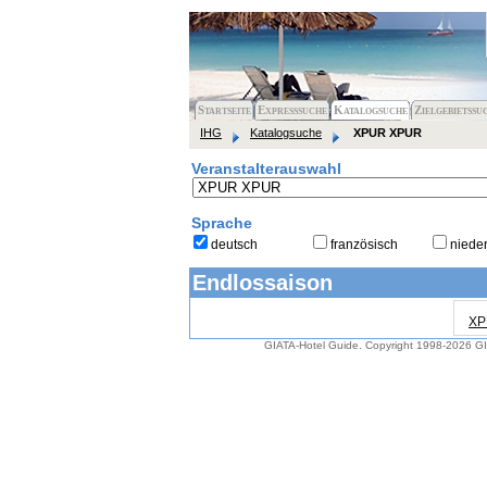
Startseite
Expresssuche
Katalogsuche
Zielgebietssu
IHG
Katalogsuche
XPUR XPUR
Veranstalterauswahl
Sprache
deutsch
französisch
niede
Endlossaison
XP
GIATA-Hotel Guide. Copyright 1998-2026
G