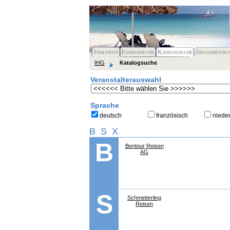
Startseite
Expresssuche
Katalogsuche
Zielgebietssu
IHG
Katalogsuche
Veranstalterauswahl
Sprache
deutsch
französisch
niede
B
S
X
B
Bentour Reisen
AG
S
Schmetterling
Reisen